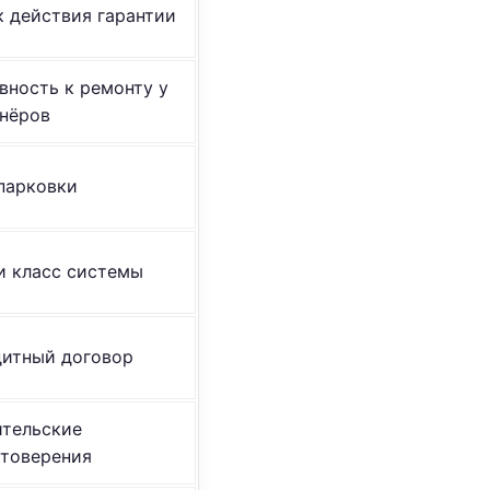
 действия гарантии
вность к ремонту у
нёров
парковки
и класс системы
дитный договор
ительские
стоверения