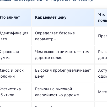
Что 
Что влияет
Как меняет цену
поль
Идентификация
Определяет базовые
Пра
авто
параметры
Страховая
Чем выше стоимость — тем
Рыно
сумма
дороже полис
дого
Износ и риск
Высокий пробег увеличивает
Акту
поломки
цену
одо
Статистика
Регионы с высокой
Мест
убытков
аварийностью дороже