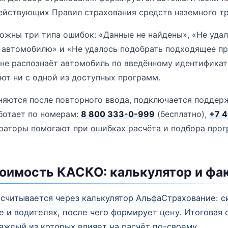
ействующих Правил страхования средств наземного тр
жны три типа ошибок: «Данные не найдены», «Не уда
 автомобилю» и «Не удалось подобрать подходящее пр
 не распознаёт автомобиль по введённому идентификат
ют ни с одной из доступных программ.
няются после повторного ввода, подключается поддерж
ботает по номерам:
8 800 333-0-999
(бесплатно),
+7 
ераторы помогают при ошибках расчёта и подбора про
тоимость КАСКО: калькулятор и фа
считывается через калькулятор АльфаСтрахование: с
 и водителях, после чего формирует цену. Итоговая 
аждый из которых влияет на расчёт по-своему.