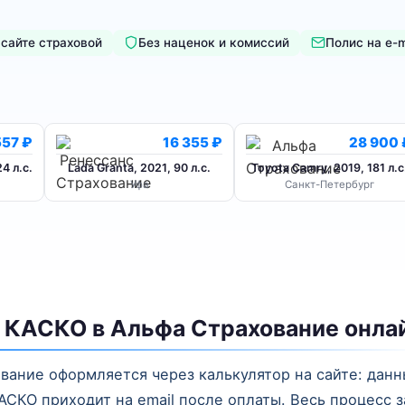
 сайте страховой
Без наценок и комиссий
Полис на e-m
557 ₽
16 355 ₽
28 900 
4 л.с.
Lada Granta, 2021, 90 л.с.
Toyota Camry, 2019, 181 л.с
Уфа
Санкт-Петербург
 КАСКО в Альфа Страхование онла
ание оформляется через калькулятор на сайте: данн
СКО приходит на email после оплаты. Весь процесс 