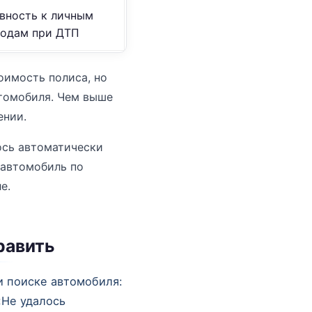
вность к личным
ходам при ДТП
оимость полиса, но
втомобиля. Чем выше
ении.
ось автоматически
 автомобиль по
е.
равить
 поиске автомобиля:
«Не удалось