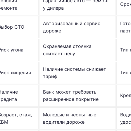
Условия
Гарантийное авто — ремонт
Срок
ремонта
у дилера
Авторизованный сервис
Гото
Выбор СТО
дороже
парт
Охраняемая стоянка
Риск угона
Тип 
снижает цену
Наличие системы снижает
Риск хищения
Тип 
тариф
Наличие
Банк может требовать
Кре
кредита
расширенное покрытие
Возраст, стаж,
Молодые и неопытные
Вод
КБМ
водители дороже
удо