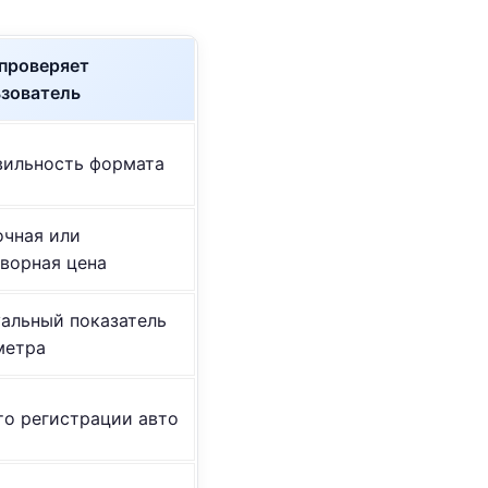
проверяет
зователь
вильность формата
чная или
ворная цена
альный показатель
метра
о регистрации авто