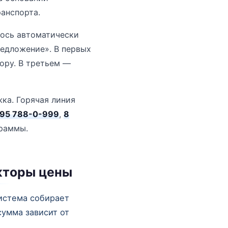
анспорта.
лось автоматически
едложение». В первых
ору. В третьем —
ка. Горячая линия
495 788-0-999
,
8
граммы.
кторы цены
истема собирает
сумма зависит от