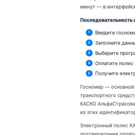
минут — в интерфейсе
Последовательность 
Введите госном
Заполните данн
Выберите прог
Оплатите полис
Получите элект
Госномер — основной 
транспортного средств
КАСКО АльфаСтрахова
из этих идентификато
Электронный полис КА
подтверждения оплаты