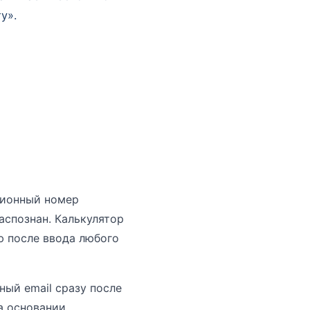
у».
ционный номер
аспознан. Калькулятор
 после ввода любого
ый email сразу после
а основании