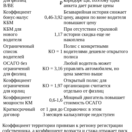
для физлиц
коридоре ЦБ, поэтому одна
₽
B/BE
анкета дает разные цены
Коэффициент
Безаварийная история снижает
бонус-малус
0,46-3,92
цену, аварии по вине водителя
КБМ
повышают цену
КБМ для
При отсутствии страховой
нового
1,17
истории скидка еще не
водителя
накоплена
Ограниченный
Полис с конкретными
список
КО = 1
водителями дешевле открытого
водителей
полиса
ОСАГО без
Любой водитель может
ограничений
КО = 3,16
управлять автомобилем, но
для физлиц
цена заметно выше
Коэффициент
Открытый полис для
ограничения
КО = 1,97
организации считается
для юрлиц
отдельно от физлиц
Коэффициент
Мощный двигатель повышает
0,6-1,6
мощности КМ
стоимость ОСАГО
Краткосрочный
от 1 дня до
Справочно: в этом
договор
3 месяцев
калькуляторе недоступен
Коэффициент территории привязан к региону регистрации
собственника, а коэффициент возраста и стажа отражает риск