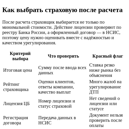
Как выбрать страховую после расчета
После расчета страховщик выбирается не только по
минимальной стоимости. Действие лицензии проверяют по
реестру Банка России, а оформленный договор — в НСИС,
поэтому цену нужно оценивать вместе с надёжностью и
качеством урегулирования.
Критерий
Что проверить
Красный флаг
выбора
Ставка резко
Сумму после ввода всех
Итоговая цена
ниже рынка без
данных
объяснения
Оценки клиентов,
Много жалоб на
Рейтинг
ответы компании,
урегулирование
страховщика
качество выплат
ДТП
Нет сведений о
Номер лицензии и
Лицензия ЦБ
лицензии или
статус страховой
статусе
Документ нельзя
Регистрация
Передача данных в
проверить после
договора
НСИС
оплаты