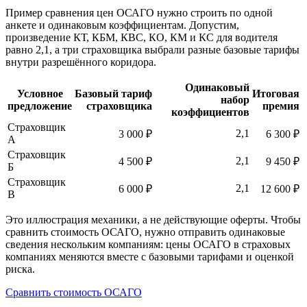
Пример сравнения цен ОСАГО нужно строить по одной
анкете и одинаковым коэффициентам. Допустим,
произведение КТ, КБМ, КВС, КО, КМ и КС для водителя
равно 2,1, а три страховщика выбрали разные базовые тарифы
внутри разрешённого коридора.
Одинаковый
Условное
Базовый тариф
Итоговая
набор
предложение
страховщика
премия
коэффициентов
Страховщик
2,1
3 000 ₽
6 300 ₽
А
Страховщик
2,1
4 500 ₽
9 450 ₽
Б
Страховщик
2,1
6 000 ₽
12 600 ₽
В
Это иллюстрация механики, а не действующие оферты. Чтобы
сравнить стоимость ОСАГО, нужно отправить одинаковые
сведения нескольким компаниям: цены ОСАГО в страховых
компаниях меняются вместе с базовыми тарифами и оценкой
риска.
Сравнить стоимость ОСАГО