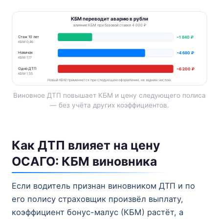
КБМ переводит аварию в рубли
влияние КБМ при базовой ставке 4 000 ₽
Стаж 10 лет
~1 840 ₽
КБМ 0,46
Новичок
~4 680 ₽
КБМ 1,17
Одно ДТП
~6 200 ₽
КБМ 1,55
Новый КБМ применяется при следующем оформлении, не задним числом.
Виновное ДТП повышает КБМ и цену следующего полиса
— без учёта других коэффициентов.
Как ДТП влияет на цену
ОСАГО: КБМ виновника
Если водитель признан виновником ДТП и по
его полису страховщик произвёл выплату,
коэффициент бонус-малус (КБМ) растёт, а