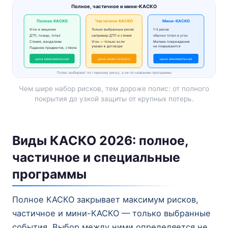
Полное, частичное и мини-КАСКО
Полное КАСКО
Частичное КАСКО
Мини-КАСКО
Угон и хищение
Только выбранные риски
1–2 риска
ДТП, пожар, тотал
например ДТП и стихия
обычно тотал и угон
Стихия, вандализм
Угон — только если
Мелкие повреждения
указан в договоре
не покрываются
Падение предметов, стёкла
цена максимальная
цена ниже полного
цена минимальная
Полис выбирают по главному риску, а не по названию программы
Чем шире набор рисков, тем дороже полис: от полного
покрытия до узкой защиты от крупных потерь.
Виды КАСКО 2026: полное,
частичное и специальные
программы
Полное КАСКО закрывает максимум рисков,
частичное и мини-КАСКО — только выбранные
события. Выбор между ними определяется не