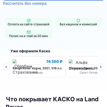
Оплата на сайте страховой
Без наценок и комиссий
Полис на e-mail за 20 мин
Уже оформили Каско
74 300 ₽
39 8
Range Rover Vogue, 2021, 518 л.с.
Discovery Sport, 2019, 249
Москва
Санкт-Петербург
Что покрывает КАСКО на Land
Rover