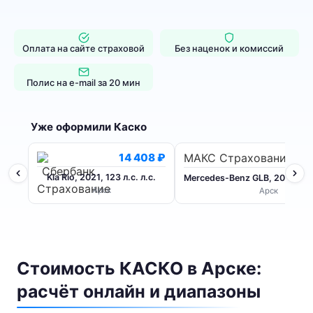
Оплата на сайте страховой
Без наценок и комиссий
Полис на e-mail за 20 мин
Уже оформили Каско
14 408 ₽
МАКС Страхование
6
Kia Rio, 2021, 123 л.с. л.с.
Mercedes-Benz GLB, 2020, 224 
Арск
Арск
Стоимость КАСКО в Арске:
расчёт онлайн и диапазоны