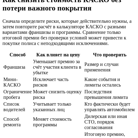
потери важного покрытия
Сначала определите риски, которые действительно нужны, а
затем повторите расчёт в калькуляторе КАСКО с разными
вариантами франшизы и программы. Сравнение только
итоговой премии без проверки условий может привести к
покупке полиса с неподходящими исключениями.
Способ
Как влияет на цену
Что проверить
Уменьшает премию за
Размер и случаи
Франшиза
счёт участия клиента в
применения
убытке
Мини-
Исключает часть
Какие события и
КАСКО
рисков
лимиты остались
Ограничение
Может снизить оценку
Последствия
пробега
риска
превышения лимита
Список
Учитывает только
Кто фактически будет
водителей
указанных лиц
управлять автомобилем
Дилерская или иная
Способ
Меняет стоимость
СТО, порядок
ремонта
программы
согласования
Итоговую премию,