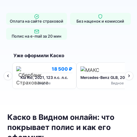
Оплата на сайте страховой
Без наценок и комиссий
Полис на e-mail за 20 мин
Уже оформили Каско
18 500 ₽
6
Kia Rio, 2021, 123 л.с. л.с.
Mercedes-Benz GLB, 2020, 224 
Видное
Видное
Каско в Видном онлайн: что
покрывает полис и как его