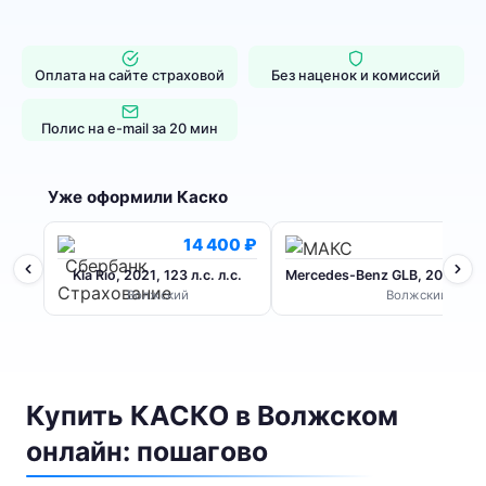
Оплата на сайте страховой
Без наценок и комиссий
Полис на e-mail за 20 мин
Уже оформили Каско
14 400 ₽
6
Kia Rio, 2021, 123 л.с. л.с.
Mercedes-Benz GLB, 2020, 224 
Волжский
Волжский
Купить КАСКО в Волжском
онлайн: пошагово