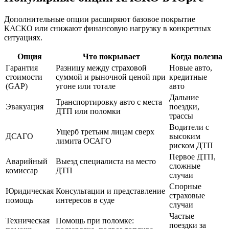
Дополнительные опции расширяют базовое покрытие
КАСКО или снижают финансовую нагрузку в конкретных
ситуациях.
Опция
Что покрывает
Когда полезна
Гарантия
Разницу между страховой
Новые авто,
стоимости
суммой и рыночной ценой при
кредитные
(GAP)
угоне или тотале
авто
Дальние
Транспортировку авто с места
Эвакуация
поездки,
ДТП или поломки
трассы
Водители с
Ущерб третьим лицам сверх
ДСАГО
высоким
лимита ОСАГО
риском ДТП
Первое ДТП,
Аварийный
Выезд специалиста на место
сложные
комиссар
ДТП
случаи
Спорные
Юридическая
Консультации и представление
страховые
помощь
интересов в суде
случаи
Частые
Техническая
Помощь при поломке:
поездки за