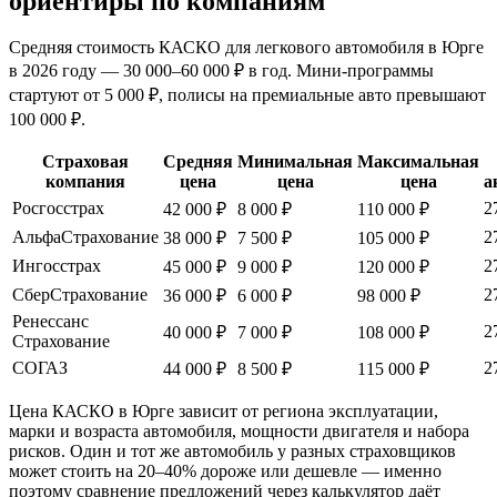
ориентиры по компаниям
Средняя стоимость КАСКО для легкового автомобиля в Юрге
в 2026 году — 30 000–60 000 ₽ в год. Мини-программы
стартуют от 5 000 ₽, полисы на премиальные авто превышают
100 000 ₽.
Страховая
Средняя
Минимальная
Максимальная
компания
цена
цена
цена
а
Росгосстрах
2
42 000 ₽
8 000 ₽
110 000 ₽
АльфаСтрахование
2
38 000 ₽
7 500 ₽
105 000 ₽
Ингосстрах
2
45 000 ₽
9 000 ₽
120 000 ₽
СберСтрахование
2
36 000 ₽
6 000 ₽
98 000 ₽
Ренессанс
2
40 000 ₽
7 000 ₽
108 000 ₽
Страхование
СОГАЗ
2
44 000 ₽
8 500 ₽
115 000 ₽
Цена КАСКО в Юрге зависит от региона эксплуатации,
марки и возраста автомобиля, мощности двигателя и набора
рисков. Один и тот же автомобиль у разных страховщиков
может стоить на 20–40% дороже или дешевле — именно
поэтому сравнение предложений через калькулятор даёт