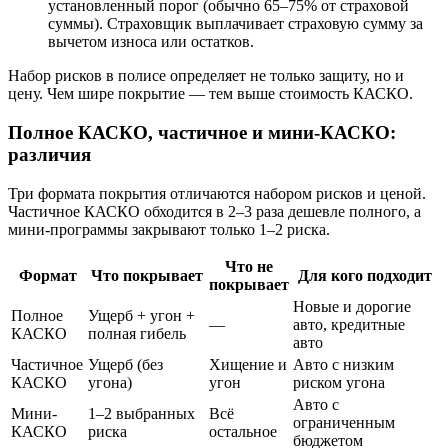
установленный порог (обычно 65–75% от страховой
суммы). Страховщик выплачивает страховую сумму за
вычетом износа или остатков.
Набор рисков в полисе определяет не только защиту, но и
цену. Чем шире покрытие — тем выше стоимость КАСКО.
Полное КАСКО, частичное и мини-КАСКО:
различия
Три формата покрытия отличаются набором рисков и ценой.
Частичное КАСКО обходится в 2–3 раза дешевле полного, а
мини-программы закрывают только 1–2 риска.
Что не
Формат
Что покрывает
Для кого подходит
покрывает
Новые и дорогие
Полное
Ущерб + угон +
—
авто, кредитные
КАСКО
полная гибель
авто
Частичное
Ущерб (без
Хищение и
Авто с низким
КАСКО
угона)
угон
риском угона
Авто с
Мини-
1–2 выбранных
Всё
ограниченным
КАСКО
риска
остальное
бюджетом