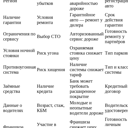
Регион
регистраци
убытков
аварийностью
авто
дороже
Гарантийное
Срок
Наличие
Условия
авто — ремонт у
действия
гарантии
ремонта
дилера
гарантии
Готовность
Ограничения по
Авторизованный
Выбор СТО
ремонту у
сервису
сервис дороже
партнёров
Охраняемая
Условия ночной
Риск угона
стоянка снижает
Тип парков
стоянки
цену
Наличие
Противоугонная
Тип и клас
Риск хищения
системы снижает
система
системы
тариф
Банк может
Заёмные
Наличие
требовать
Кредитный
средства
кредита
расширенное
договор
покрытие
Молодые и
Данные о
Возраст, стаж,
Водительск
неопытные
водителях
КБМ
удостовере
водители дороже
Готовность
Франшиза
Участие в
личным
Франшиза
снижает цену