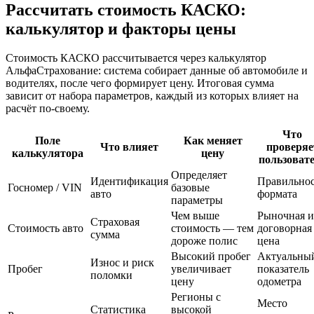
Рассчитать стоимость КАСКО:
калькулятор и факторы цены
Стоимость КАСКО рассчитывается через калькулятор
АльфаСтрахование: система собирает данные об автомобиле и
водителях, после чего формирует цену. Итоговая сумма
зависит от набора параметров, каждый из которых влияет на
расчёт по-своему.
Что
Поле
Как меняет
Что влияет
проверяе
калькулятора
цену
пользоват
Определяет
Идентификация
Правильнос
Госномер / VIN
базовые
авто
формата
параметры
Чем выше
Рыночная 
Страховая
Стоимость авто
стоимость — тем
договорная
сумма
дороже полис
цена
Высокий пробег
Актуальны
Износ и риск
Пробег
увеличивает
показатель
поломки
цену
одометра
Регионы с
Место
Статистика
высокой