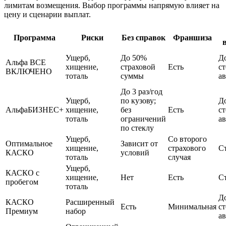
лимитам возмещения. Выбор программы напрямую влияет на
цену и сценарии выплат.
Программа
Риски
Без справок
Франшиза
Ущерб,
До 50%
Д
Альфа ВСЕ
хищение,
страховой
Есть
с
ВКЛЮЧЕНО
тоталь
суммы
ав
До 3 раз/год
Ущерб,
по кузову;
Д
АльфаБИЗНЕС+
хищение,
без
Есть
с
тоталь
ограничений
ав
по стеклу
Ущерб,
Со второго
Оптимальное
Зависит от
хищение,
страхового
С
КАСКО
условий
тоталь
случая
Ущерб,
КАСКО с
хищение,
Нет
Есть
С
пробегом
тоталь
Д
КАСКО
Расширенный
Есть
Минимальная
с
Премиум
набор
ав