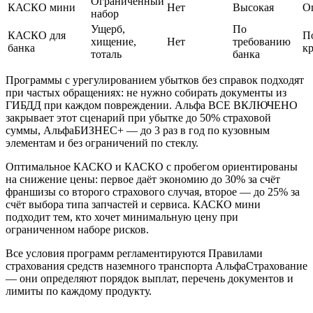
Ограниченный
КАСКО мини
Нет
Высокая
О
набор
Ущерб,
По
КАСКО для
П
хищение,
Нет
требованию
банка
к
тоталь
банка
Программы с урегулированием убытков без справок подходят
при частых обращениях: не нужно собирать документы из
ГИБДД при каждом повреждении. Альфа ВСЕ ВКЛЮЧЕНО
закрывает этот сценарий при убытке до 50% страховой
суммы, АльфаБИЗНЕС+ — до 3 раз в год по кузовным
элементам и без ограничений по стеклу.
Оптимальное КАСКО и КАСКО с пробегом ориентированы
на снижение цены: первое даёт экономию до 30% за счёт
франшизы со второго страхового случая, второе — до 25% за
счёт выбора типа запчастей и сервиса. КАСКО мини
подходит тем, кто хочет минимальную цену при
ограниченном наборе рисков.
Все условия программ регламентируются Правилами
страхования средств наземного транспорта АльфаСтрахование
— они определяют порядок выплат, перечень документов и
лимиты по каждому продукту.