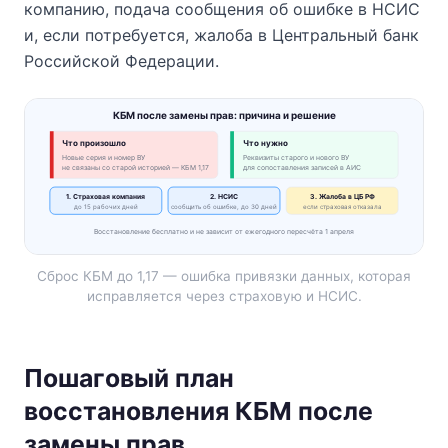
компанию, подача сообщения об ошибке в НСИС
и, если потребуется, жалоба в Центральный банк
Российской Федерации.
КБМ после замены прав: причина и решение
Что произошло
Что нужно
Новые серия и номер ВУ
Реквизиты старого и нового ВУ
не связаны со старой историей — КБМ 1,17
для сопоставления записей в АИС
1. Страховая компания
2. НСИС
3. Жалоба в ЦБ РФ
до 15 рабочих дней
сообщить об ошибке, до 30 дней
если страховая отказала
Восстановление бесплатно и не зависит от ежегодного пересчёта 1 апреля
Сброс КБМ до 1,17 — ошибка привязки данных, которая
исправляется через страховую и НСИС.
Пошаговый план
восстановления КБМ после
замены прав