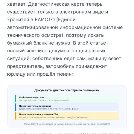
хватает. Диагностическая карта теперь
существует только в электронном виде и
хранится в ЕАИСТО (Единой
автоматизированной информационной системе
технического осмотра), поэтому искать
бумажный бланк не нужно. В этой статье —
полный чек-лист документов для разных
ситуаций: собственник едет сам, машину везёт
представитель, автомобиль принадлежит
юрлицу или прошёл тюнинг.
Документы для техосмотра по сценариям
Собственник едет сам
Паспорт РФ плюс СТС или ПТС — больше ничего
Представитель или юрлицо
Добавляется доверенность в простой письменной форме
После тюнинга или установки ГБО
Протокол, заключение экспертизы, решение ГИБДД об изменениях
Полис ОСАГО на техосмотр не нужен, диагностическая карта хранится в ЕАИСТО