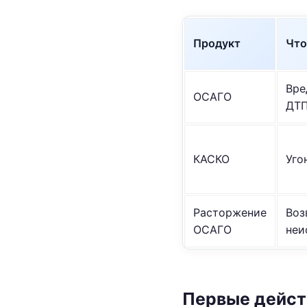
Продукт
Что
Вре
ОСАГО
ДТ
КАСКО
Уго
Расторжение
Воз
ОСАГО
неи
Первые действ