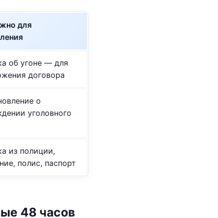
ужно для
ления
а об угоне — для
ржения договора
новление о
ждении уголовного
а из полиции,
ние, полис, паспорт
ые 48 часов