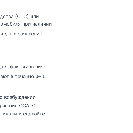
едства (СТС) или
томобиля при наличии
е, что заявление
дает факт хищения
ют в течение 3–10
 о возбуждении
оржения ОСАГО,
игиналы и сделайте