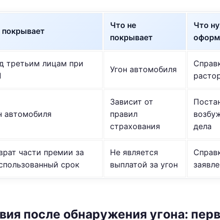
Что не
Что н
 покрывает
покрывает
оформ
д третьим лицам при
Справк
Угон автомобиля
П
расто
Зависит от
Поста
н автомобиля
правил
возбу
страхования
дела
врат части премии за
Не является
Справк
спользованный срок
выплатой за угон
заявле
ия после обнаружения угона: перв