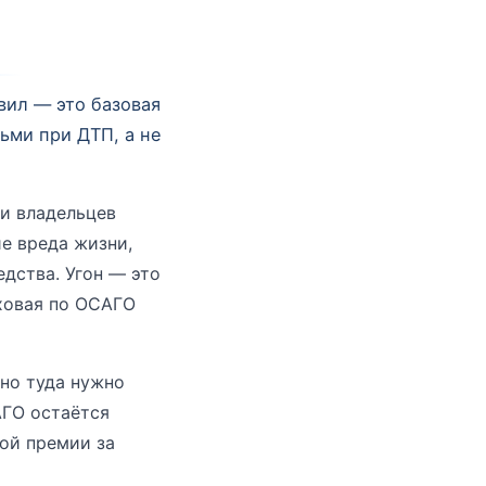
вил — это базовая
ьми при ДТП, а не
и владельцев
е вреда жизни,
дства. Угон — это
аховая по ОСАГО
но туда нужно
АГО остаётся
вой премии за