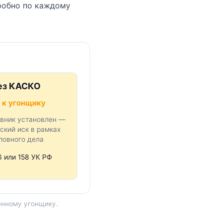
робно по каждому
ез КАСКО
 к угонщику
овник установлен —
ский иск в рамках
ловного дела
66 или 158 УК РФ
енному угонщику.