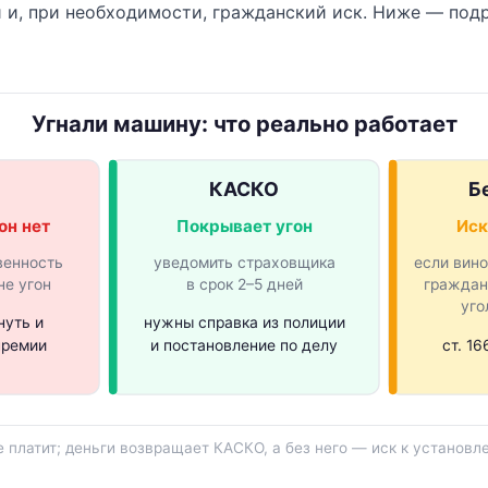
 и, при необходимости, гражданский иск. Ниже — под
Угнали машину: что реально работает
КАСКО
Б
он нет
Покрывает угон
Иск
венность
уведомить страховщика
если вин
не угон
в срок 2–5 дней
граждан
уго
нуть и
нужны справка из полиции
премии
и постановление по делу
ст. 1
е платит; деньги возвращает КАСКО, а без него — иск к установл