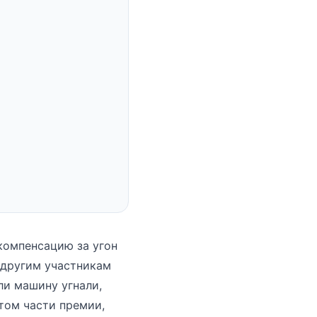
компенсацию за угон
 другим участникам
ли машину угнали,
том части премии,