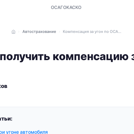
ОСАГО
КАСКО
Автострахование
Компенсация за угон по ОСАГО
Главная
получить компенсацию з
ков
тьи:
ри угоне автомобиля